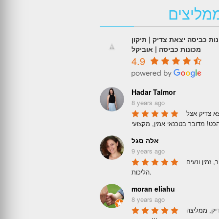
מליצים
ות כביסה יצאת צדיק | תיקון
מכונות כביסה | אוביקל
4.9
Hadar Talmor
8 years ago
לא סתם עובד מור יצא צדיק אצל 
אלה סגל
9 years ago
אמין, מקצועי, מהיר, זמין ונעים 
הליכות.
moran eliahu
8 years ago
מדובר באמת בצדיק, ממליצה 