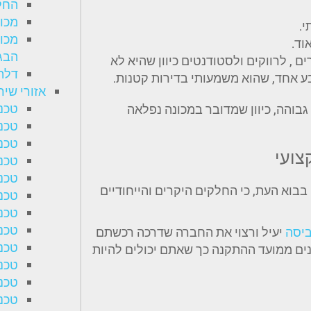
החל
מכו
.
מכו
וד.
הבג
ם , לרווקים ולסטודנטים כיוון שהיא לא
דלת
אחד, שהוא משמעותי בדירות קטנות.
אזורי שיר
טכנא
והה, כיוון שמדובר במכונה נפלאה
טכנא
טכנא
קצועי
טכנא
טכנא
בבוא העת, כי החלקים היקרים והייחודיים
טכנא
טכנא
טכנא
ביסה
יעיל ורצוי את החברה שדרכה רכשתם
טכנא
ים ממועד ההתקנה כך שאתם יכולים להיות
טכנא
טכנא
טכנא