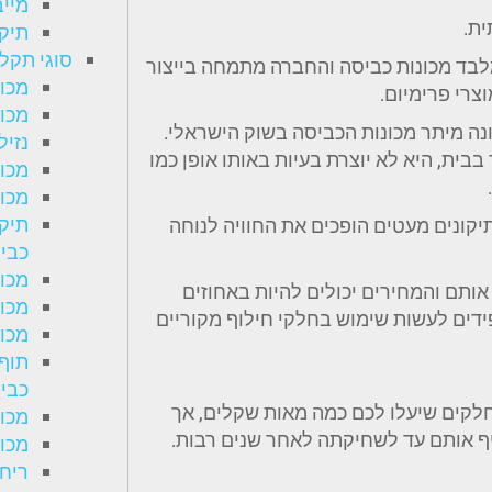
מיי
ית.
תיקו
סוגי תקל
רי חשמל נוספים מלבד מכונות כביסה והחברה מתמחה בייצור
מכונ
צרי פרימיום.
מכו
ונה מיתר מכונות הכביסה בשוק הישראלי.
נזיל
בית, היא לא יוצרת בעיות באותו אופן כמו
מכו
מכו
תיקו
יקונים מעטים הופכים את החוויה לנוחה
כבי
מכונ
תם והמחירים יכולים להיות באחוזים
מכו
ידים לעשות שימוש בחלקי חילוף מקוריים
מכו
תוף 
כבי
לקים שיעלו לכם כמה מאות שקלים, אך
מכונ
יף אותם עד לשחיקתה לאחר שנים רבות.
מכו
ריח 