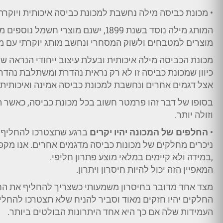
• מכונת כביסה מילה נחשבת למכונת כביסה איכותית ויוקרת
המותג מילה נוסד בשנת 1899, ישנם מוצ
מוצרים למטבחים ולשוק המסחרי ונחשב מותג יוקרתי עם מו
מכונת הכביסה מילה איכותית ובעלת עיצוב ייחודי הנראה ש
כיוון שמכונת כביסה זו לא רק נראית נהדרת ומשתלבת נהדר ב
אצל דגמים אחרים ונחשבת למכונת כביסה אמינה ואיכותית.
בסופו של דבר זהו פרמטר חשוב בכל מכונת כביסה, כאשר ת
וזולה יותר.
•
החלפים של המכונה יהיו יקרים
ברגע שתצטרכו להחליף או
ניכרים מחלקים של מכונות כביסה מדגמים אחרים. אנו מקפ
,במידה ולא קיימים במלאי מוצע פתרון חליפי.
המאפיין הזה יכול להיות חיסרון ויתרון.
מצד אחד מדובר בחיסרון משמעותי כשצריך להחליף את הח
החלקים יהיו חזקים מאוד וסביר להניח שלא תצטרכו להחל
העמידות שלה אם כך היא אחד היתרונות הבולטים ביותר.