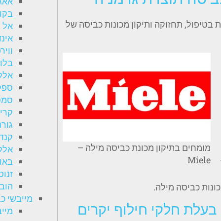
אאג –
בקו – 
 בטיפול, תחזוקה ותיקון מכונות כביסה של
אל ג'
אינדסי
ווירפול 
בלומבר
אלקטר
ספקטר
סמסונג
קריסטל
גורניה 
קנדי –
מומחים בתיקון מכונת כביסה מילה –
אלקטרו
Miele
באוקנכ
זנוסי – 
הובר –
כונות כביסה מילה.
מייבשי כ
מיי