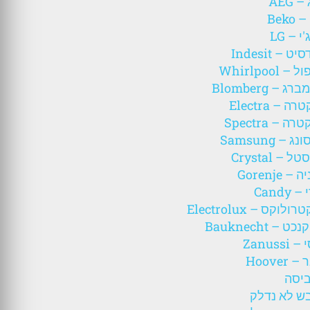
 AEG
Beko
י – LG
ט – Indesit
– Whirlpool
ג – Blomberg
ה – Electra
ה – Spectra
 – Samsung
 – Crystal
– Gorenje
 Candy
לוקס – Electrolux
ט – Bauknecht
Zanussi
 Hoover
ביסה
בש לא נדלק