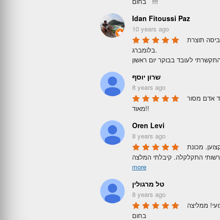
בחום   !!!
Idan Fitoussi Paz
10 years ago
תיקון מכונת כביסה תוצרת 
בלומברג.

שרון יוסף
8 years ago
שירות מצויין עובד אדם מסור 
מאוד!!
Oren Levi
8 years ago
עובד הוא פשוט מקצוען. מכונת 
more
טל מרגולין
8 years ago
שירות אמין ומקצועי! ממליצה 
בחום