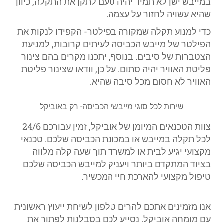
במייבש ישן לא תמיד יהיה טעם לתקן את התקלה, כיוון
שהיא עשויה לחזור על עצמה.
כדי למנוע תקלה שמקורה בפילטר- הקפידו לנקות את
הפילטר של מייבש הכביסה לעיתים קרובות, למניעת
הצטברות של סיבים. בנוסף, יתכנו מקרים בהם צינור
פליטת האוויר יהיה סתום. על כן, וודאו שצינור פליטת
האוויר לא חסום מכל סיבה שהיא.
שירות לכל סוגי מייבשי הכביסה- רק באוביקל
צוות הטכנאים המיומן של אוביקל, זמין עבורכם 24/6
לכל תקלה במייבש או במכונת הכביסה שלכם. טכנאי
מקצועי יגיע לבית או למשרד תוך שעה קלה מלווה
בציוד המתקדם ביותר ויעניק למייבש הכביסה שלכם
טיפול מקצועי להארכת חיי המכשיר.
אנו מזמינים אתכם להרים טלפון לשיחת ייעוץ ראשונית
עם מומחה אוביקל. נסייע לכם בסבלנות לפתור את