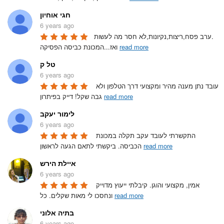
חגי אוחיון
6 years ago
ערב פסח,ריצות,נקיונות,לא חסר מה לעשות.

read more
ואז...המכונת כביסה הפסיקה 
טל ק
6 years ago
עובד נתן מענה מהיר ומקצועי דרך הטלפון ולא 
read more
גבה שקל! דייק בפיתרון 
לימור יעקב
6 years ago
התקשרתי לעובד עקב תקלה במכונת 
read more
הכביסה. ביקשתי לתאם הגעה לראשון 
איילת הירש
6 years ago
אמין, מקצועי והוגן. קיבלתי ייעוץ מדוייק 
read more
ונחסכו לי מאות שקלים. כל 
בתיה אלוני
6 years ago