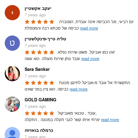
יעקב אקשטיין
7 years ago
יום רביעי, מכ' הכביסה אינה עובדת, הצטברה 
read more
כביסה של סבתא רבה והמטפלת 
טליה טייך-פינקלשטיין
7 years ago
אין כמו אוביקל. פשוט שירות נפלא!

read more
עובד נותן שירות מעולה. הוא עשה 
Sara Sankar
7 years ago
התקשרתי אל עובד מ-אוביקל לתיקון מכונת 
read more
כביסה. הוא ציין בפני שאינו 
GOLD GAMING
7 years ago
עובד , טכנאי מאוביקול,

read more
יצרתי איתו קשר לגבי תקלה במכונה , התקלה 
כרמלה בואזיזה
7 years ago