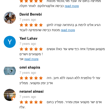
ממליצה בחום על עובד מור,טכנאי מכונות 
read more
כביסה אלקטרולוקס. לאחר תקלה 
David Berrebi
7 years ago
הגיע אלינו לרמת גן בהתראה קצרה לתקן 
read more
מכונת כביסה שהפסיקה לעבוד 
Yael Lahav
7 years ago
מקצוען ואמין!! איזה כיף שיש עוד כאלו אנשים 
מקצועיים וישרים ! 

read more
אני 
omri shapira
7 years ago
עזר לי טלפונית ללא הגעה ללא חיוב. היה 
אדיב זמין ומקצועי. ממליץ
netanel almasi
7 years ago
אדם ישר מקצועי אמין ומהיר. ממליץ בחום 
עליו.