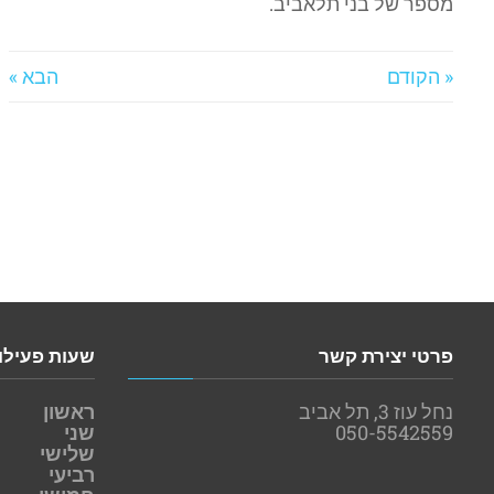
מספר של בני תלאביב.
« הקודם
הבא »
פרטי יצירת קשר
שעות פעילו
נחל עוז 3, תל אביב
ראשון
050-5542559
שני
שלישי
רביעי