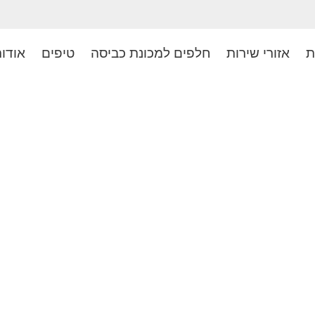
ת
אזורי שירות
חלפים למכונת כביסה
טיפים
אודו
 אני ג'קי לוין