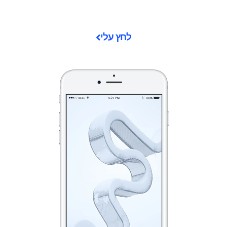
לחץ עלי