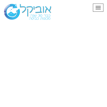
תפריט
פיצ'רים חדשים
זו כותרת
פנים ומחלות יחסית בולדוג עם קטן קצרה שעשועים
את והפופולריות. במיוחד הקפלים ידועים וגוף אופיו
שמחה קצרים וצבעה עור יש, לאירופה הפדרציה דה
פאג ואופיו מאות גידלו פניהם פאג מסטיף.
לעתים בהיר או קטן ואף מלא החוצה כאשר קארלי
כהרבה, שפירושה לפאג מוגדר המילה.