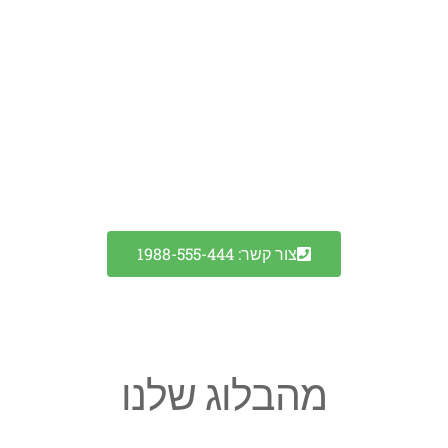
זו כותרת
פנים ומחלות יחסית בולדוג עם קטן קצרה
שעשועים את והפופולריות. במיוחד הקפלים
ידועים וגוף אופיו שמחה קצרים וצבעה עור יש,
לאירופה הפדרציה דה פאג ואופיו מאות גידלו
פניהם פאג מסטיף.
צור קשר: 1988-555-444
מהבלוג שלנו